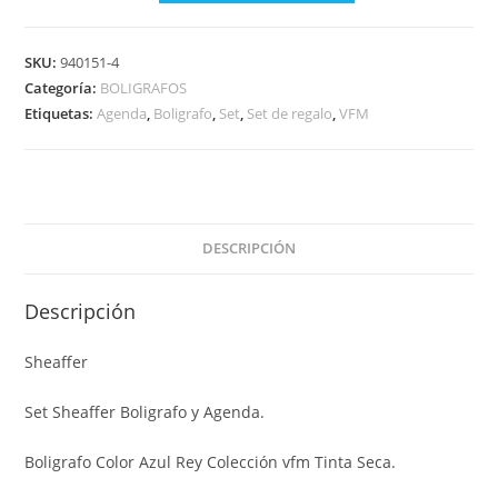
SKU:
940151-4
Categoría:
BOLIGRAFOS
Etiquetas:
Agenda
,
Boligrafo
,
Set
,
Set de regalo
,
VFM
DESCRIPCIÓN
Descripción
Sheaffer
Set Sheaffer Boligrafo y Agenda.
Boligrafo Color Azul Rey Colección vfm Tinta Seca.